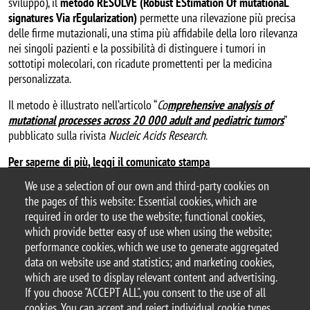
sviluppo), il
metodo RESOLVE (Robust EStimation Of mutationaL
signatures Via rEgularization)
permette una rilevazione più precisa
delle firme mutazionali, una stima più affidabile della loro rilevanza
nei singoli pazienti e la possibilità di distinguere i tumori in
sottotipi molecolari, con ricadute promettenti per la medicina
personalizzata.
Il metodo è illustrato nell’articolo “
Co
mprehensive analysis of
mutational processes across 20 000 adult and pediatric tumors
”
pubblicato sulla rivista
Nucleic Acids Research
.
Per saperne di più, leggi il comunicato stampa
We use a selection of our own and third-party cookies on
the pages of this website: Essential cookies, which are
Categoria news
required in order to use the website; functional cookies,
Ricerca
which provide better easy of use when using the website;
performance cookies, which we use to generate aggregated
data on website use and statistics; and marketing cookies,
which are used to display relevant content and advertising.
If you choose "ACCEPT ALL", you consent to the use of all
© 2025 University of Milano-Bicocca
cookies. You can accept and reject individual cookie types