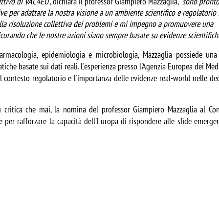
ettivo di VAC4EU
”, dichiara il professor Giampiero Mazzaglia, “
sono pronto 
e per adattare la nostra visione a un ambiente scientifico e regolatorio i
la risoluzione collettiva dei problemi e mi impegno a promuovere una 
curando che le nostre azioni siano sempre basate su evidenze scientifich
armacologia, epidemiologia e microbiologia, Mazzaglia possiede una 
tiche basate sui dati reali. L’esperienza presso l'Agenzia Europea dei Medi
contesto regolatorio e l'importanza delle evidenze real-world nelle deci
ù critica che mai, la nomina del professor Giampiero Mazzaglia al Cons
er rafforzare la capacità dell'Europa di rispondere alle sfide emergent