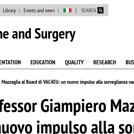
Skip to main content
Library
Events and news
SEARCH
ne and Surgery
ENTATION
EDUCATION
QUALITY
RESEARCH
BUS
Mazzaglia al Board di VAC4EU: un nuovo impulso alla sorveglianza vac
fessor Giampiero Maz
uovo impulso alla so