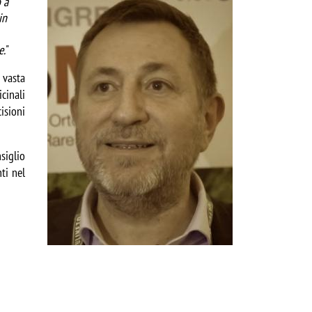
Image
a 
n 
e.
" 
vasta 
cinali 
sioni 
iglio 
i nel 