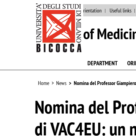
Main site
Staff
Orientation
Useful links
School of Medici
DEPARTMENT
ORI
Home
News
Nomina del Professor Giampiero 
Nomina del Pro
di VAC4EU: un n