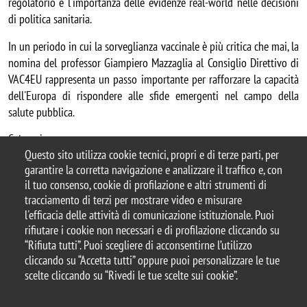
regolatorio e l'importanza delle evidenze real-world nelle decisioni 
di politica sanitaria. 
In un periodo in cui la sorveglianza vaccinale è più critica che mai, la 
nomina del professor Giampiero Mazzaglia al Consiglio Direttivo di 
VAC4EU rappresenta un passo importante per rafforzare la capacità 
dell'Europa di rispondere alle sfide emergenti nel campo della 
salute pubblica.
Categoria news
Questo sito utilizza cookie tecnici, propri e di terze parti, per
Ricerca
garantire la corretta navigazione e analizzare il traffico e, con
il tuo consenso, cookie di profilazione e altri strumenti di
tracciamento di terzi per mostrare video e misurare
l'efficacia delle attività di comunicazione istituzionale. Puoi
© 2025 Università degli Studi di Milano-Bicocca
rifiutare i cookie non necessari e di profilazione cliccando su
Piazza dell'Ateneo Nuovo, 1 - 20126, Milano
“Rifiuta tutti”. Puoi scegliere di acconsentirne l’utilizzo
Casella PEC:
ateneo.bicocca@pec.unimib.it
cliccando su “Accetta tutti” oppure puoi personalizzare le tue
P.I. 12621570154 |
redazioneweb@unimib.it
scelte cliccando su “Rivedi le tue scelte sui cookie”.