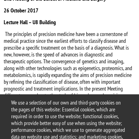
26 October 2017
Lecture Hall – U8 Building
The principles of precision medicine have been a cornerstone of
medical practice since the earliest efforts to classify disease and
prescribe a specific treatment on the basis of a diagnosis. What is
new, however, is the speed of advances in diagnostic and
therapeutic options. The convergence of genetics and imaging,
along with other technologies such as epigenetics, proteomics, and
metabolomics, is rapidly expanding the aims of precision medicine
by refining the classification of disease, often with important
prognostic and treatment implications. In the present Meeting
different approaches to the study of biomarkers and precision
medicine together with examples of application in various clinical
We use a selection of our own and third-party cookies on
settings will be presented.
the pages of this website: Essential cookies, which are
required in order to use the website; functional cookies,
which provide better easy of use when using the website;
performance cookies, which we use to generate aggregated
data on website use and statistics; and marketing cookies,