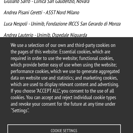
Giuliano Sarro - Clinica San Gaudenzio, Novara
Andrea Pisani Ceretti - ASST Nord Milano
Luca Nespoli - Unimib, Fondazione IRCCS San Gerardo di Monza
Andrea Lauterio - Unimib, Ospedale Niguarda
We use a selection of our own and third-party cookies on
the pages of this website: Essential cookies, which are
Categoria news
required in order to use the website; functional cookies,
Attualità
which provide better easy of use when using the website;
performance cookies, which we use to generate aggregated
data on website use and statistics; and marketing cookies,
which are used to display relevant content and advertising.
If you choose "ACCEPT ALL", you consent to the use of all
© 2025 University of Milano-Bicocca
cookies. You can accept and reject individual cookie types
Piazza dell'Ateneo Nuovo, 1 - 20126, Milan
and revoke your consent for the future at any time under
PEC address:
ateneo.bicocca@pec.unimib.it
"Settings".
P.I. 12621570154 |
redazioneweb@unimib.it
COOKIE SETTINGS