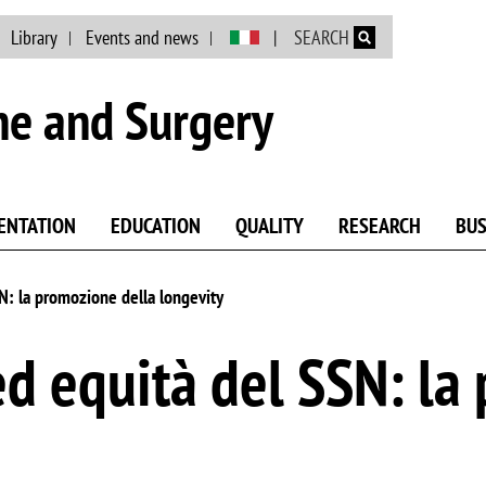
Skip to main content
Library
Events and news
SEARCH
ne and Surgery
ENTATION
EDUCATION
QUALITY
RESEARCH
BUS
N: la promozione della longevity
ed equità del SSN: la