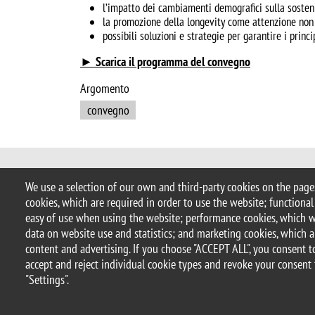
l’impatto dei cambiamenti demografici sulla sosteni
la promozione della longevity come attenzione non s
possibili soluzioni e strategie per garantire i princ
► Scarica il programma del convegno
Argomento
convegno
© 2025 University of Milano-Bicocca
We use a selection of our own and third-party cookies on the pages
Piazza dell'Ateneo Nuovo, 1 - 20126,
cookies, which are required in order to use the website; functional
PEC address:
ateneo.bicocca@pec.un
easy of use when using the website; performance cookies, which 
P.I. 12621570154 |
redazioneweb@u
data on website use and statistics; and marketing cookies, which a
content and advertising. If you choose "ACCEPT ALL", you consent to
accept and reject individual cookie types and revoke your consent 
Legal
Privacy and cookie policy
Transparency
Accessibi
"Settings".
Statistiche di accesso
Change your mind on cookies