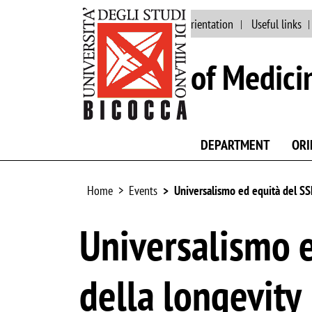
Main site
Staff
Orientation
Useful links
School of Medici
DEPARTMENT
ORI
Home
Events
Universalismo ed equità del SS
Universalismo 
della longevity