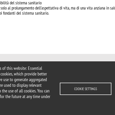
bilità del sistema sanitario
olo al prolungamento dell’aspettativa di vita, ma di una vita anziana in sal
ipi fondanti del sistema sanitario.
 of this website: Essential
 Milan
 cookies, which provide better
imib.it
we use to generate aggregated
nimib.it
re used to display relevant
COOKIE SETTINGS
 the use of all cookies. You can
for the future at any time under
lity statement
Accessibility