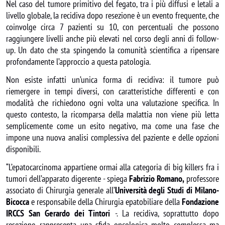
Nel caso del tumore primitivo del fegato, tra i più diffusi e letali a
livello globale, la recidiva dopo resezione è un evento frequente, che
coinvolge circa 7 pazienti su 10, con percentuali che possono
raggiungere livelli anche più elevati nel corso degli anni di follow-
up. Un dato che sta spingendo la comunità scientifica a ripensare
profondamente l’approccio a questa patologia.
Non esiste infatti un’unica forma di recidiva: il tumore può
riemergere in tempi diversi, con caratteristiche differenti e con
modalità che richiedono ogni volta una valutazione specifica. In
questo contesto, la ricomparsa della malattia non viene più letta
semplicemente come un esito negativo, ma come una fase che
impone una nuova analisi complessiva del paziente e delle opzioni
disponibili.
“L’epatocarcinoma appartiene ormai alla categoria di big killers fra i
tumori dell’apparato digerente - spiega
Fabrizio Romano,
professore
associato di Chirurgia generale all’
Università degli Studi di Milano-
Bicocca
e responsabile della Chirurgia epatobiliare della
Fondazione
IRCCS San Gerardo dei Tintori
-. La recidiva, soprattutto dopo
resezione, rappresenta una sfida oncologica molto complessa ma