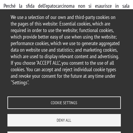
Perché la sfida dell’epatocarcinoma non si esaurisce in sala
operatoria, ma continua nel tempo: nella capacità di aggiornare le
We use a selection of our own and third-party cookies on
strategie, riconsiderare le scelte e accompagnare il paziente lungo
the pages of this website: Essential cookies, which are
un percorso che, sempre più, richiede flessibilità e visione integrata.
required in order to use the website; functional cookies,
which provide better easy of use when using the website;
Vai al programma
performance cookies, which we use to generate aggregated
data on website use and statistics; and marketing cookies,
which are used to display relevant content and advertising.
If you choose "ACCEPT ALL", you consent to the use of all
© 2025 University of Milano-Bicocca
cookies. You can accept and reject individual cookie types
Piazza dell'Ateneo Nuovo, 1 - 20126, Milan
and revoke your consent for the future at any time under
PEC address:
ateneo.bicocca@pec.unimib.it
"Settings".
P.I. 12621570154 |
redazioneweb@unimib.it
COOKIE SETTINGS
Legal
Privacy and cookie policy
Transparency
Accessibility statement
DENY ALL
Accessibility
Statistiche di accesso
Change your mind on cookies