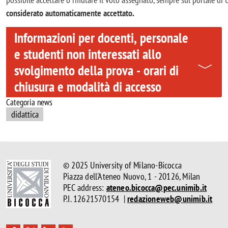
considerato automaticamente accettato.
Informazioni per docenti, personale
e studenti non interessati allo
svolgimento della prova - orari di
chiusura e modalità di accesso
Categoria news
didattica
© 2025 University of Milano-Bicocca
Piazza dell'Ateneo Nuovo, 1 - 20126, Milan
PEC address:
ateneo.bicocca@pec.unimib.it
P.I. 12621570154 |
redazioneweb@unimib.it