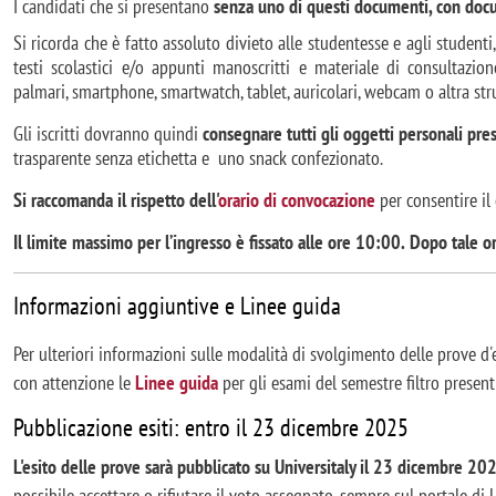
I candidati che si presentano
senza uno di questi documenti, con docu
Si ricorda che è fatto assoluto divieto alle studentesse e agli studenti,
testi scolastici e/o appunti manoscritti e materiale di consultazione
palmari, smartphone, smartwatch, tablet, auricolari, webcam o altra st
Gli iscritti dovranno quindi
consegnare tutti gli oggetti personali pre
trasparente senza etichetta e uno snack confezionato.
Si raccomanda il rispetto dell'
orario di convocazione
per consentire il
Il limite massimo per l’ingresso è fissato alle ore 10:00.
Dopo tale or
Informazioni aggiuntive e Linee guida
Per ulteriori informazioni sulle modalità di svolgimento delle prove d
con attenzione le
Linee guida
per gli esami del semestre filtro present
Pubblicazione esiti: entro il 23 dicembre 2025
L'esito delle prove sarà pubblicato su Universitaly il 23 dicembre 20
possibile accettare o rifiutare il voto assegnato, sempre sul portale d