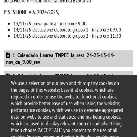
della Neuro e Psicomotricità dell'età Evolutiva
Iª SESSIONE A.A. 2024/2025,
13/11/25 prova pratica - inizio ore 9:00
14/11/25 discussione elaborato gruppo 1 - inizio ore 09:00
14/11/25 discussione elaborato gruppo 2 - inizio ore 11:30
Document
1_Calendario_Laurea_TNPEE_Ia_sess_24-25-13-14-
nov_de_9.00_rev
Document
2_Calendario_Laurea_TNPEE_Ia_sess_24-25-13-14-
nov_de_11.30_rev
We use a selection of our own and third-party cookies on
the pages of this website: Essential cookies, which are
Categoria news
required in order to use the website; functional cookies,
Sedute di Laurea
which provide better easy of use when using the website;
performance cookies, which we use to generate aggregated
data on website use and statistics; and marketing cookies,
which are used to display relevant content and advertising.
If you choose "ACCEPT ALL", you consent to the use of all
© 2025 University of Milano-Bicocca
cookies. You can accept and reject individual cookie types