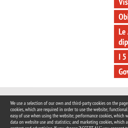
Vi
Obi
Le 
dip
I 5
Go
© 2025 University of Milano-Bicocca
We use a selection of our own and third-party cookies on the pages
Piazza dell'Ateneo Nuovo, 1 - 20126,
cookies, which are required in order to use the website; functional
PEC address:
ateneo.bicocca@pec.un
easy of use when using the website; performance cookies, which 
P.I. 12621570154 |
redazioneweb@u
data on website use and statistics; and marketing cookies, which a