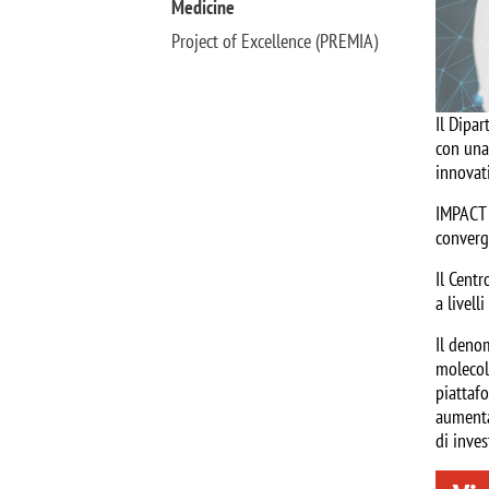
Medicine
Project of Excellence (PREMIA)
Il Dipa
con una 
innovat
IMPACT 
converg
Il Centr
a livell
Il deno
molecola
piattafo
aumentar
di inve