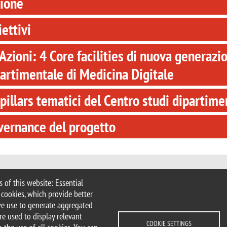
sione
ettivi
Azioni: 4 Core facilities di nuova generazi
artimentale di Medicina Digitale
 pillars tematici del Centro studi dipartim
vernance del progetto
 of this website: Essential
 Milan
 cookies, which provide better
imib.it
we use to generate aggregated
nimib.it
re used to display relevant
COOKIE SETTINGS