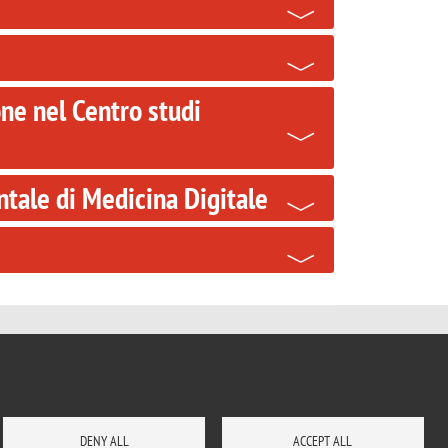
one nel Centro studi
entale di Medicina Digitale
DENY ALL
ACCEPT ALL