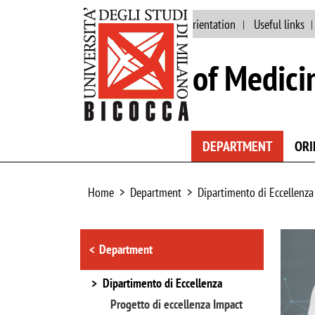
Main site
Staff
Orientation
Useful links
School of Medici
DEPARTMENT
ORI
Home
Department
Dipartimento di Eccellenza
Browse the section
Image
Department
Dipartimento di Eccellenza
Progetto di eccellenza Impact