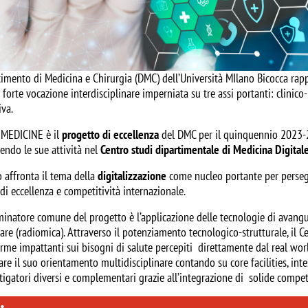
rtimento di Medicina e Chirurgia (DMC) dell’Università MIlano Bicocca rap
forte vocazione interdisciplinare imperniata su tre assi portanti: clinico- a
iva.
MEDICINE è il
progetto di eccellenza
del DMC per il quinquennio 2023-27
endo le sue attività nel
Centro studi dipartimentale di Medicina Digital
o affronta il tema della
digitalizzazione
come nucleo portante per persegu
i di eccellenza e competitività internazionale.
minatore comune del progetto è l’applicazione delle tecnologie di avangua
re (radiomica). Attraverso il potenziamento tecnologico-strutturale, il Ce
rme impattanti sui bisogni di salute percepiti direttamente dal real world 
e il suo orientamento multidisciplinare contando su core facilities, inte
stigatori diversi e complementari grazie all’integrazione di solide compet