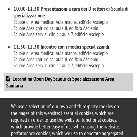
10.00-11.30
Presentazioni a cura dei Direttori di Scuola di
specializzazione
:
Scuole di Area medica: Aula magna, edificio Asclepio
Scuole Area chirurgica: aula 8, edificio Asclepio
Scuole Area servizi clinici: aula 7, edificio Asclepio
11.30-12.30
Incontro con i medici specializzandi
:
Scuole di Area medica: Aula magna, edificio Asclepio
Scuole Area chirurgica: aula 8, edificio Asclepio
Scuole Area servizi clinici: aula 7, edificio Asclepio
Document
Locandina Open Day Scuole di Specializzazione Area
Sanitaria
Scuole di Specializzazione di Area Sanitaria - per saperne
We use a selection of our own and third-party cookies on
di più
the pages of this website: Essential cookies, which are
Argomento
required in order to use the website; functional cookies,
Open Day
which provide better easy of use when using the website;
performance cookies, which we use to generate aggregated