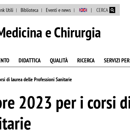
Salta al contenuto principale
ink Utili
Biblioteca
Eventi e news
CERCA
Medicina e Chirurgia
ENTO
DIDATTICA
QUALITÀ
RICERCA
SERVIZI PER
si di laurea delle Professioni Sanitarie
re 2023 per i corsi d
itarie