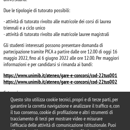
Due le tipologie di tutorato possibili:
- attività di tutorato rivolto alle matricole dei corsi di laurea
triennali e a ciclo unico
- attività di tutorato rivolto alle matricole lauree magistrali
Gli studenti interessati possono presentare domanda di
partecipazione tramite PICA a partire dalle ore 12.00 di oggi 16
maggio 2022, fino al 6 giugno 2022 alle ore 12.00. Per maggiori
informazioni e per candidarsi si rimanda ai bandi:
https://www.unimib.it/ateneo/gare-e-concorsi/cod-22tus001
https://www.unimib.it/ateneo/gare-e-concorsi/cod-22tus002
Categoria news
Questo sito utilizza cookie tecnici, propri e di terze parti, per
didattica
garantire la corretta navigazione e analizzare il traffico e, con
il tuo consenso, cookie di profilazione e altri strumenti di
tracciamento di terzi per mostrare video e misurare
l'efficacia delle attività di comunicazione istituzionale. Puoi
© 2025 Università degli Studi di Milano-Bicocca