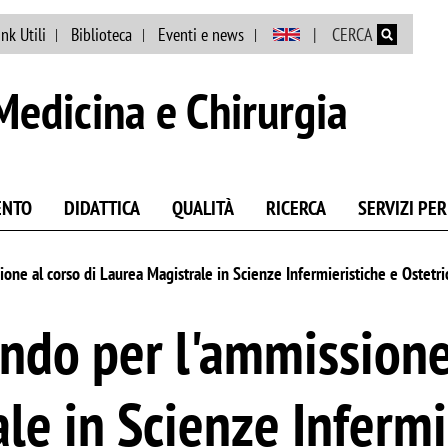
Salta al contenuto principale
ink Utili
Biblioteca
Eventi e news
CERCA
Medicina e Chirurgia
ENTO
DIDATTICA
QUALITÀ
RICERCA
SERVIZI PER
ione al corso di Laurea Magistrale in Scienze Infermieristiche e Ostetr
ando per l'ammissione
le in Scienze Infermi