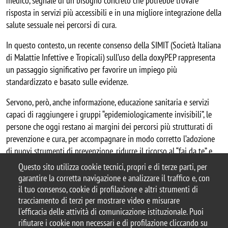
medico, segnale di un bisogno concreto che potrebbe trovare 
risposta in servizi più accessibili e in una migliore integrazione della 
salute sessuale nei percorsi di cura.
In questo contesto, un recente consenso della SIMIT (Società Italiana 
di Malattie Infettive e Tropicali) sull’uso della doxyPEP rappresenta 
un passaggio significativo per favorire un impiego più 
standardizzato e basato sulle evidenze. 
Servono, però, anche informazione, educazione sanitaria e servizi 
capaci di raggiungere i gruppi “epidemiologicamente invisibili”, le 
persone che oggi restano ai margini dei percorsi più strutturati di 
prevenzione e cura, per accompagnare in modo corretto l’adozione 
di nuovi strumenti di prevenzione, ridurre il ricorso al “fai da te” e 
promuovere un uso più responsabile degli antibiotici.
Questo sito utilizza cookie tecnici, propri e di terze parti, per
garantire la corretta navigazione e analizzare il traffico e, con
il tuo consenso, cookie di profilazione e altri strumenti di
tracciamento di terzi per mostrare video e misurare
l'efficacia delle attività di comunicazione istituzionale. Puoi
© 2025 Università degli Studi di Milano-Bicocca
rifiutare i cookie non necessari e di profilazione cliccando su