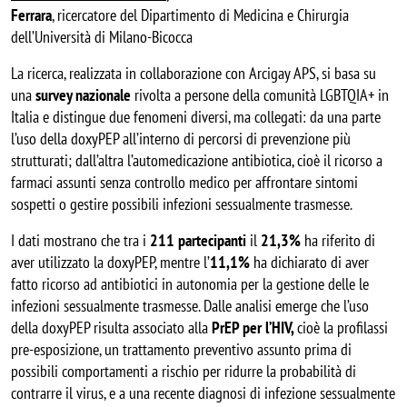
Ferrara
, ricercatore del Dipartimento di Medicina e Chirurgia 
dell’Università di Milano-Bicocca
La ricerca, realizzata in collaborazione con Arcigay APS, si basa su 
una
 survey nazionale
 rivolta a persone della comunità LGBTQIA+ in 
Italia e distingue due fenomeni diversi, ma collegati: da una parte 
l’uso della doxyPEP all’interno di percorsi di prevenzione più 
strutturati; dall’altra l’automedicazione antibiotica, cioè il ricorso a 
farmaci assunti senza controllo medico per affrontare sintomi 
sospetti o gestire possibili infezioni sessualmente trasmesse.
I dati mostrano che tra i 
211 partecipanti
 il 
21,3%
 ha riferito di 
aver utilizzato la doxyPEP, mentre l’
11,1%
 ha dichiarato di aver 
fatto ricorso ad antibiotici in autonomia per la gestione delle le 
infezioni sessualmente trasmesse. Dalle analisi emerge che l’uso 
della doxyPEP risulta associato alla 
PrEP per l’HIV, 
cioè la profilassi 
pre-esposizione, un trattamento preventivo assunto prima di 
possibili comportamenti a rischio per ridurre la probabilità di 
contrarre il virus, e a una recente diagnosi di infezione sessualmente 