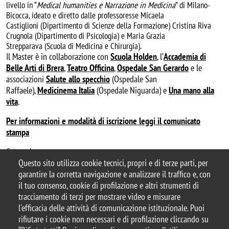
livello in “
Medical humanities e Narrazione in Medicina
” di Milano-
Bicocca, ideato e diretto dalle professoresse Micaela
Castiglioni (Dipartimento di Scienze della Formazione) Cristina Riva
Crugnola (Dipartimento di Psicologia) e Maria Grazia
Strepparava (Scuola di Medicina e Chirurgia).
Il Master è in collaborazione con
Scuola Holden
, l’
Accademia di
Belle Arti di Brera
,
Teatro Officina
,
Ospedale San Gerardo
e le
associazioni
Salute allo specchio
(Ospedale San
Raffaele),
Medicinema Italia
(Ospedale Niguarda) e
Una mano alla
vita
.
Per informazioni e modalità di iscrizione leggi il comunicato
stampa
Categoria news
Questo sito utilizza cookie tecnici, propri e di terze parti, per
didattica
garantire la corretta navigazione e analizzare il traffico e, con
il tuo consenso, cookie di profilazione e altri strumenti di
tracciamento di terzi per mostrare video e misurare
l'efficacia delle attività di comunicazione istituzionale. Puoi
© 2025 Università degli Studi di Milano-Bicocca
rifiutare i cookie non necessari e di profilazione cliccando su
Piazza dell'Ateneo Nuovo, 1 - 20126, Milano