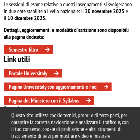
Le sessioni di esame relative a questi insegnamenti si svolgeranno
in due date stabilite a livello nazionale: il
20 novembre 2025
e
il
10 dicembre 2025.
Dettagli, aggiornamenti e modalità d’iscrizione sono disponibili
alla pagina dedicata:
Semestre filtro
Link utili
Portale Universitaly
Pagina Universitaly con aggiornamenti e Faq
Pagina del Ministero con il Syllabus
Categoria news
Questo sito utilizza cookie tecnici, propri e di terze parti, per
didattica
garantire la corretta navigazione e analizzare il traffico e, con
il tuo consenso, cookie di profilazione e altri strumenti di
tracciamento di terzi per mostrare video e misurare