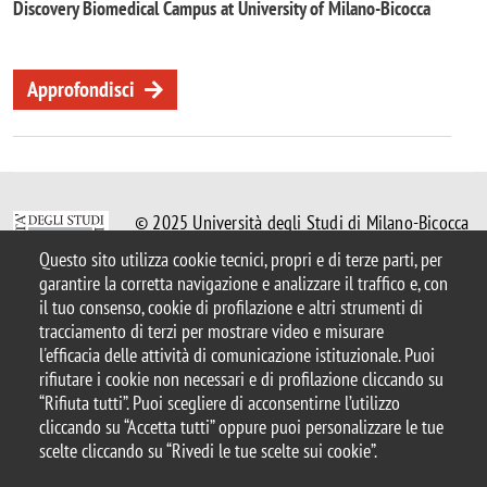
Discovery Biomedical Campus at University of Milano-Bicocca
Approfondisci
© 2025 Università degli Studi di Milano-Bicocca
Piazza dell'Ateneo Nuovo, 1 - 20126, Milano
Questo sito utilizza cookie tecnici, propri e di terze parti, per
Casella PEC:
ateneo.bicocca@pec.unimib.it
garantire la corretta navigazione e analizzare il traffico e, con
P.I. 12621570154 |
redazioneweb@unimib.it
il tuo consenso, cookie di profilazione e altri strumenti di
tracciamento di terzi per mostrare video e misurare
l'efficacia delle attività di comunicazione istituzionale. Puoi
rifiutare i cookie non necessari e di profilazione cliccando su
“Rifiuta tutti”. Puoi scegliere di acconsentirne l’utilizzo
Note legali
Privacy e cookie policy
Amministrazione trasparente
cliccando su “Accetta tutti” oppure puoi personalizzare le tue
Dichiarazione di accessibilità
Accessibilità
Statistiche di accesso
scelte cliccando su “Rivedi le tue scelte sui cookie”.
Rivedi le tue scelte sui cookie