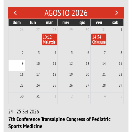
AGOSTO 2026
dom
lun
mar
mer
gio
ven
sab
26
27
28
29
30
31
1
10:12
14:54
Malattie del fegato: l’intelligenza artificiale per una nuov
Chiusura edificio Ygeia - 
2
3
4
5
6
7
8
9
10
11
12
13
14
15
16
17
18
19
20
21
22
23
24
25
26
27
28
29
30
31
1
2
3
4
5
24 - 25 Set 2026
7th Conference Transalpine Congress of Pediatric
Sports Medicine